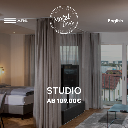
English
MENU
STUDIO
AB 109,00€