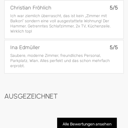
Christian Fröhlich
5/5
Ich war ziemlich überrascht, das ist kein „Zimmer mit
Balkon“ sondern eine voll ausgestattete Wohnung! Der
Hammer. Getrenntes Schlafzimmer, 2x TV, Küchenzeile.
Wirklich top!
Ina Edmüller
5/5
Saubere, moderne Zimmer, freundliches Personal,
Parkplatz, Wlan. Alles perfekt und das schon mehrfach
erprobt.
AUSGEZEICHNET
Alle Bewertungen ansehen